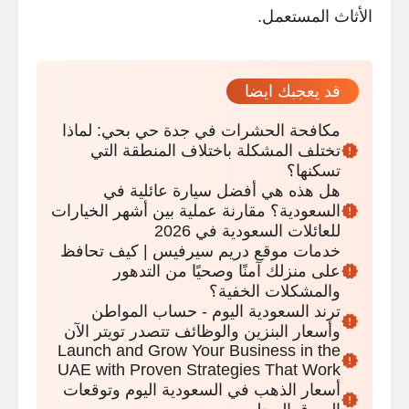
الأثاث المستعمل.
قد يعجبك ايضا
مكافحة الحشرات في جدة حي بحي: لماذا
تختلف المشكلة باختلاف المنطقة التي
تسكنها؟
هل هذه هي أفضل سيارة عائلية في
السعودية؟ مقارنة عملية بين أشهر الخيارات
للعائلات السعودية في 2026
خدمات موقع دريم سيرفيس | كيف تحافظ
على منزلك آمنًا وصحيًا من التدهور
والمشكلات الخفية؟
ترند السعودية اليوم - حساب المواطن
وأسعار البنزين والوظائف تتصدر تويتر الآن
Launch and Grow Your Business in the
UAE with Proven Strategies That Work
أسعار الذهب في السعودية اليوم وتوقعات