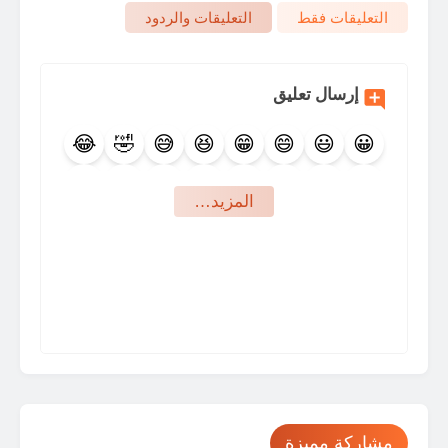
التعليقات فقط
التعليقات والردود
إرسال تعليق
😂
🤣
😅
😆
😁
😄
😃
😀
🤩
😍
🥰
😇
😊
😉
🙃
🙂
‏المزيد…
🤪
😜
😛
😋
😙
😚
😗
😘
🤨
🤐
🤔
🤫
🤭
🤗
🤑
😝
🤥
😬
🙄
😒
😏
😶
😑
😐
🤕
🤒
😷
😴
🤤
😪
😔
😌
😎
🥳
🤠
🤯
😵
🥴
🥶
🤧
😯
😮
☹️
🙁
😟
😕
🧐
🤓
مشاركة مميزة