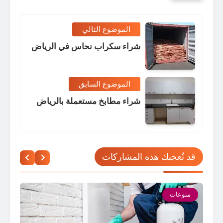
الموضوع التالي
شراء سكراب نحاس في الرياض
الموضوع السابق
شراء مطابخ مستعملة بالرياض
قد تُعجبك هذه المشاركات
منوعات
م