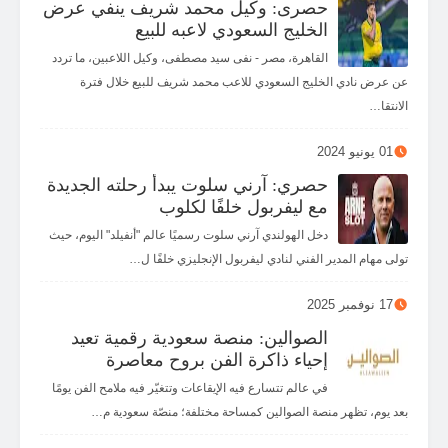
حصرى: وكيل محمد شريف ينفي عرض
الخليج السعودي لاعبه للبيع
القاهرة، مصر - نفى سيد مصطفى، وكيل اللاعبين، ما تردد
عن عرض نادي الخليج السعودي للاعب محمد شريف للبيع خلال فترة
الانتقا…
01 يونيو 2024
حصري: آرني سلوت يبدأ رحلته الجديدة
مع ليفربول خلفًا لكلوب
دخل الهولندي آرني سلوت رسميًا عالم "أنفيلد" اليوم، حيث
تولى مهام المدير الفني لنادي ليفربول الإنجليزي خلفًا ل…
17 نوفمبر 2025
الصوالين: منصة سعودية رقمية تعيد
إحياء ذاكرة الفن بروح معاصرة
في عالم تتسارع فيه الإيقاعات وتتغيّر فيه ملامح الفن يومًا
بعد يوم، تظهر منصة الصوالين كمساحة مختلفة؛ منصّة سعودية م…