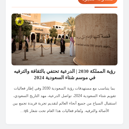
😥
😰
😨
😧
😦
🥺
😳
😲
😩
😓
😞
😣
😖
😱
😭
😢
👾
👽
👻
🤡
😡
😤
🥱
😫
✌️
🤏
👌
🖖
✋
🖐️
🤚
👋
👇
👆
👉
👈
🤙
🤘
🤟
🤞
👏
🤜
🤛
👊
✊
👎
👍
☝️
رؤية المملكة 2030 | الدرعية تحتفي بالثقافة والترفيه
👀
💪
🙏
🤝
🤲
🙌
في موسم شتاء السعودية 2024
بما يتناسب مع مستهدفات رؤية السعودية 2030 وفي إطار فعاليات
تقويم شتاء السعودية 2024، تواصل الدرعية، مهد التاريخ السعودي،
استقبال السياح من جميع أنحاء العالم لتقديم تجربة فريدة تجمع بين
الأصالة والترفيه. وتُقام فعاليات هذا العام تحت شعار &q…