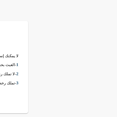
لا يمكنك إستخدام قالب Spark .. هذ
1
-العبث بحق
2
-لا تملك 
3
-تملك رخصة